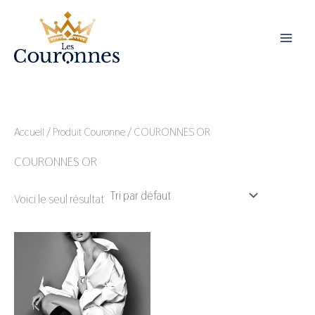
Aller
au
contenu
Accueil
/ Produit Couronne / COURONNES OR
COURONNES OR
Voici le seul résultat
Ce
produit
a
plusieurs