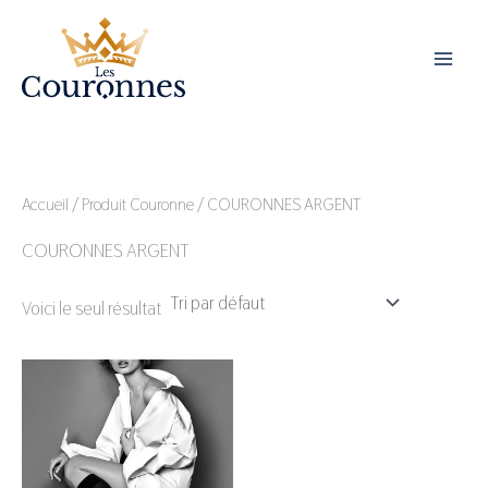
Aller
au
contenu
Accueil
/ Produit Couronne / COURONNES ARGENT
COURONNES ARGENT
Voici le seul résultat
Ce
produit
a
plusieurs