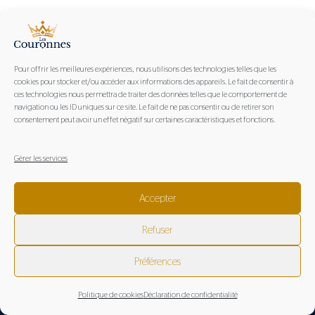
Pour offrir les meilleures expériences, nous utilisons des technologies telles que les
cookies pour stocker et/ou accéder aux informations des appareils. Le fait de consentir à
ces technologies nous permettra de traiter des données telles que le comportement de
navigation ou les ID uniques sur ce site. Le fait de ne pas consentir ou de retirer son
consentement peut avoir un effet négatif sur certaines caractéristiques et fonctions.
Les Couronnes, marque engagée et partenaire du Bassin
d'Arcachon
Gérer les services
Accepter
© 2026 Les Couronnes //
mentions légales
|
politique de
Refuser
confidentialité
|
conditions générales de vente
Préférences
Politique de cookies
Déclaration de confidentialité