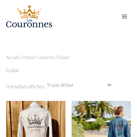
Aller
au
contenu
Accueil
/ Produit Couronne / Euskal
Euskal
9 résultats affichés
Ce
Ce
produit
produit
a
a
plusieurs
plusieurs