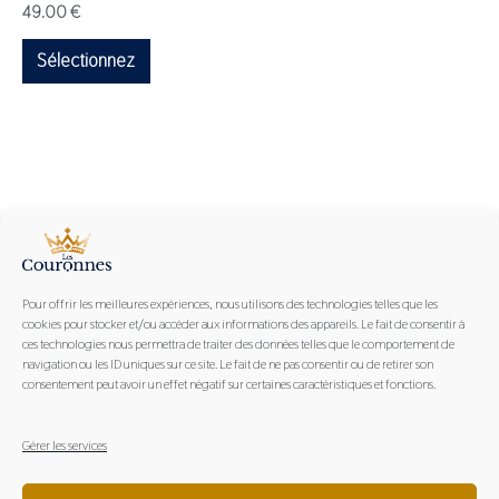
49.00
€
la
page
Sélectionnez
du
produit
Pour offrir les meilleures expériences, nous utilisons des technologies telles que les
cookies pour stocker et/ou accéder aux informations des appareils. Le fait de consentir à
ces technologies nous permettra de traiter des données telles que le comportement de
navigation ou les ID uniques sur ce site. Le fait de ne pas consentir ou de retirer son
consentement peut avoir un effet négatif sur certaines caractéristiques et fonctions.
Les Couronnes, marque engagée et partenaire du Bassin
d'Arcachon
Gérer les services