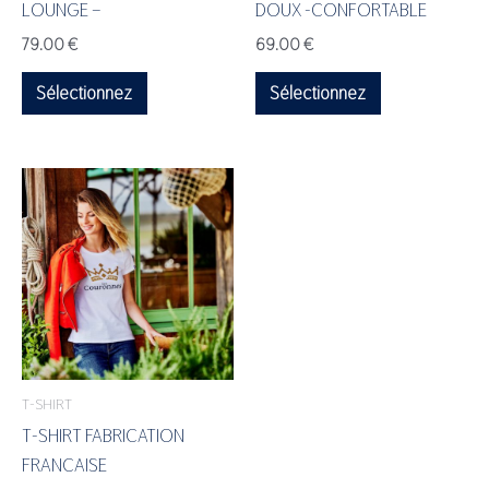
LOUNGE –
DOUX -CONFORTABLE
sur
sur
79.00
€
69.00
€
la
la
page
page
Sélectionnez
Sélectionnez
du
du
produit
produit
Ce
produit
a
plusieurs
variations.
Les
options
peuvent
T-SHIRT
être
T-SHIRT FABRICATION
choisies
FRANCAISE
sur