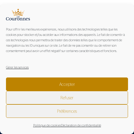
Pour offrir les meilleures expériences, nous utilisons des technologies telles que les
cookies pour stocker et/ou accéder aux informations des appareils. Le fait de consentir à
ces technologies nous permettra de traiter des données telles que le comportement de
navigation ou les ID uniques sur ce site. Le fait de ne pas consentir ou de retirer son
consentement peut avoir un effet négatif sur certaines caractéristiques et fonctions.
Les Couronnes, marque engagée et partenaire du Bassin
d'Arcachon
Gérer les services
Accepter
© 2026 Les Couronnes //
mentions légales
|
politique de
Refuser
confidentialité
|
conditions générales de vente
Préférences
Politique de cookies
Déclaration de confidentialité